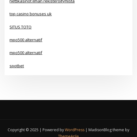
nettikasinot ilman rekisteröitymistä
top casino bonuses uk
SITUS TOTO
mpo500 alternatif
mpo500 alternatif
spotbet
Copyright © 2025 | Powered by
WordPress
|
MadisonBlog theme by
ThemeArile