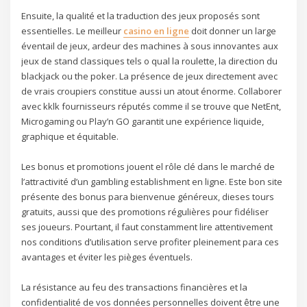
Ensuite, la qualité et la traduction des jeux proposés sont
essentielles. Le meilleur
casino en ligne
doit donner un large
éventail de jeux, ardeur des machines à sous innovantes aux
jeux de stand classiques tels o qual la roulette, la direction du
blackjack ou the poker. La présence de jeux directement avec
de vrais croupiers constitue aussi un atout énorme. Collaborer
avec kklk fournisseurs réputés comme il se trouve que NetEnt,
Microgaming ou Play’n GO garantit une expérience liquide,
graphique et équitable.
Les bonus et promotions jouent el rôle clé dans le marché de
l’attractivité d’un gambling establishment en ligne. Este bon site
présente des bonus para bienvenue généreux, dieses tours
gratuits, aussi que des promotions régulières pour fidéliser
ses joueurs. Pourtant, il faut constamment lire attentivement
nos conditions d’utilisation serve profiter pleinement para ces
avantages et éviter les pièges éventuels.
La résistance au feu des transactions financières et la
confidentialité de vos données personnelles doivent être une