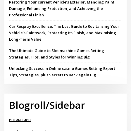
Restoring Your current Vehicle’s Exterior, Mending Paint
Damage, Enhancing Protection, and Achieving the
Professional Finish
Car Respray Excellence: The best Guide to Revitalising Your
Vehicle’s Paintwork, Protecting Its Finish, and Maximising
Long-Term Value
The Ultimate Guide to Slot machine Games Betting
Strategies, Tips, and Styles for Winning Big
Unlocking Success in Online casino Games Betting Expert
Tips, Strategies, plus Secrets to Back again Big
Blogroll/Sidebar
интим киев