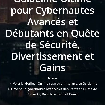
pour Cybernautes
Avancés et
Débutants en Quête
de Sécurité,
Divertissement et
Gains
Home
Voici le Meilleur On line casino sur internet: Le Guideline
Ultime pour Cybernautes Avancés et Débutants en Quête de
Sécurité, Divertissement et Gains