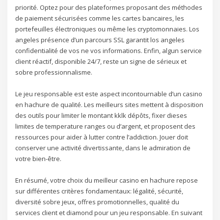
priorité. Optez pour des plateformes proposant des méthodes
de paiement sécurisées comme les cartes bancaires, les
portefeuilles électroniques ou même les cryptomonnaies. Los
angeles présence d’un parcours SSL garantit los angeles
confidentialité de vos ne vos informations. Enfin, algun service
client réactif, disponible 24/7, reste un signe de sérieux et
sobre professionnalisme.
Le jeu responsable est este aspect incontournable d’un casino
en hachure de qualité. Les meilleurs sites mettent à disposition
des outils pour limiter le montant kklk dépôts, fixer dieses
limites de temperature ranges ou d’argent, et proposent des
ressources pour aider à lutter contre l’addiction. Jouer doit
conserver une activité divertissante, dans le admiration de
votre bien-être.
En résumé, votre choix du meilleur casino en hachure repose
sur différentes critères fondamentaux: légalité, sécurité,
diversité sobre jeux, offres promotionnelles, qualité du
services client et diamond pour un jeu responsable. En suivant